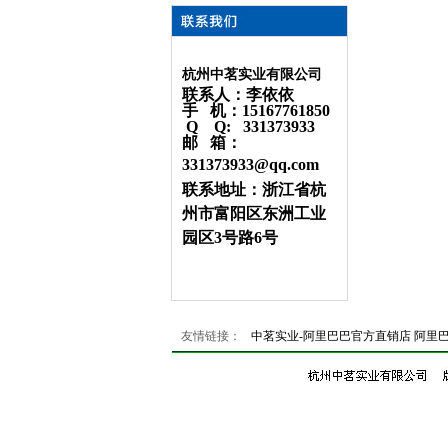
杭州中茗实业有限公司
联系人：李依依
手 机：15167761850
Q Q: 331373933
邮 箱：
331373933@qq.com
联系地址：浙江省杭
州市富阳区东洲工业
园区3号路6号
友情链接：
中茗实业-阿里巴巴官方直销店
阿里