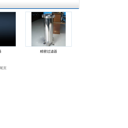
器
精密过滤器
 尾页