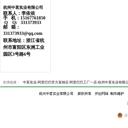
杭州中茗实业有限公司
联系人：李依依
手 机：15167761850
Q Q: 331373933
邮 箱：
331373933@qq.com
联系地址：浙江省杭
州市富阳区东洲工业
园区3号路6号
友情链接：
中茗实业-阿里巴巴官方直销店
阿里巴巴工厂一店-杭州中茗实业有限
浙