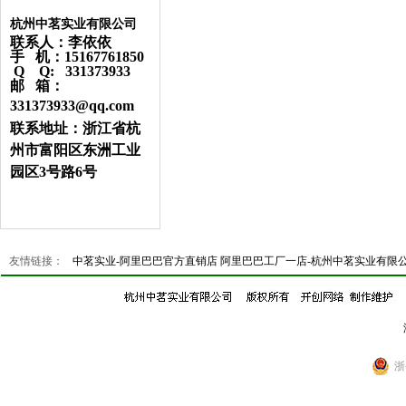
杭州中茗实业有限公司
联系人：李依依
手 机：15167761850
Q Q: 331373933
邮 箱：
331373933@qq.com
联系地址：浙江省杭
州市富阳区东洲工业
园区3号路6号
友情链接：
中茗实业-阿里巴巴官方直销店
阿里巴巴工厂一店-杭州中茗实业有限
浙